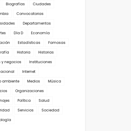
Biografías
Ciudades
mbia
Convocatorias
osidades
Departamentos
rtes
Día D
Economía
ación
Estadísticas
Famosas
rafía
Historia
Historias
s y negocios
Instituciones
nacional
Internet
o ambiente
Medios
Música
cios
Organizaciones
najes
Política
Salud
ridad
Servicios
Sociedad
ología