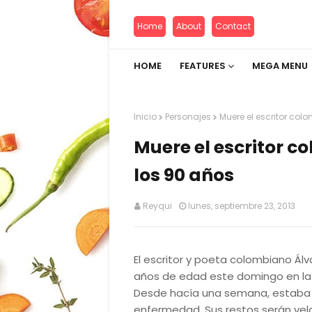
Home
About
Contact
HOME
FEATURES
MEGA MENU
Inicio
Personajes
Muere el escritor col
Muere el escritor c
los 90 años
Reyqui
lunes, septiembre 23, 2013
El escritor y poeta colombiano Álva
años de edad este domingo en la 
Desde hacía una semana, estaba 
enfermedad. Sus restos serán vela