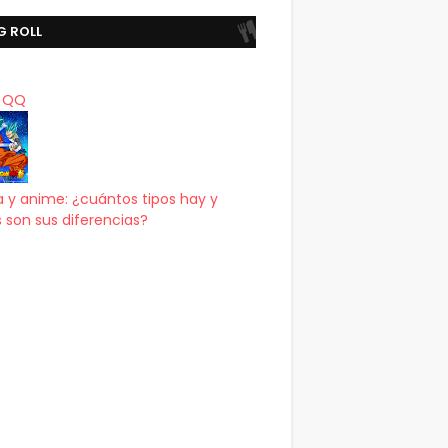
G ROLL
a QQ
 y anime: ¿cuántos tipos hay y
 son sus diferencias?