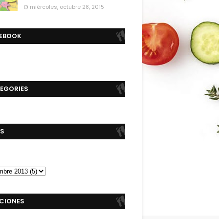
miércoles, octubre 28, 2015
EBOOK
EGORIES
S
CIONES