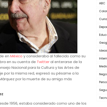
ABC
Colo
Curi
Depo
Educ
Geog
Idea
ide en
México
y consideraba al fallecido como su
Inter
abra en su cuenta de
Twitter
al enterarse de la
Medi
Consejo Nacional para la Cultura y las Artes de
je por la misma red, expresó su pésame a la
Nego
a Márquez por la muerte de su amigo más
Perso
Segu
ez
Tecn
 desde 1956, estaba considerado como uno de los