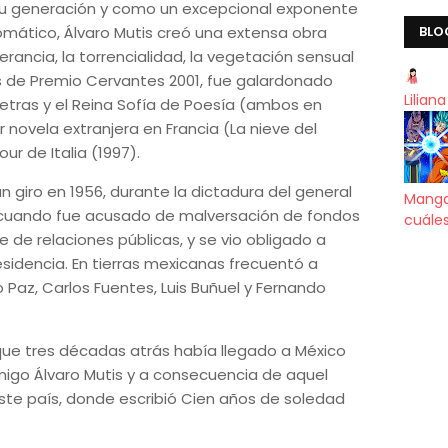
su generación y como un excepcional exponente
lomático, Álvaro Mutis creó una extensa obra
BLO
rancia, la torrencialidad, la vegetación sensual
ás de Premio Cervantes 2001, fue galardonado
Lilian
 Letras y el Reina Sofía de Poesía (ambos en
r novela extranjera en Francia (La nieve del
ur de Italia (1997).
n giro en 1956, durante la dictadura del general
Manga
), cuando fue acusado de malversación de fondos
cuáles
e de relaciones públicas, y se vio obligado a
residencia. En tierras mexicanas frecuentó a
 Paz, Carlos Fuentes, Luis Buñuel y Fernando
ue tres décadas atrás había llegado a México
migo Álvaro Mutis y a consecuencia de aquel
ste país, donde escribió Cien años de soledad