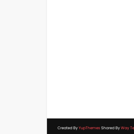
Created By
YupThemes
Shared By
Way T