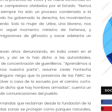
s campesinos olvidados por el Estado. “Nunca
, siempre ha sido un proceso condenado a la
ando ha gobernado la derecha, los movimientos
erda. Solo la mujer de Uribe, Lina Moreno, nos
 en aquel momento ministro de Defensa, y
migaciones de glifosato y sacar adelante un
llevan años denunciando, en India creen en el
n, y así se lo han dicho a las autoridades,
 de concentración de guerrilleros. “Aprendimos a
amos nuestra parte”, resume Javier Fontecha
 Ninguno niega que la presencia de las FARC se
lver a casa de la escuela por el camino corto.
 han dicho que hay hombres armadas”, cuenta un
SOC
e de comunicaciones del pueblo.
emandas que reclaman desde la fundación de la
as zonas se protejan como parques naturales,