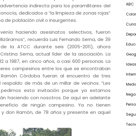
ABC
dvertencia indirecta para los paramilitares del
conocía, dedicados a “la limpieza de zonas rojas”
Colo
 de población civil o insurgentes.
Curi
 venía haciendo asesinatos selectivos, fueron
Depo
izáramos”, recuerda Luis Fernando Serna, de 39
Educ
 de la ATCC durante seis (2005-2011), ahora
istina Serna, actual líder de la asociación. La
Geog
82 a 1987, en cinco años, a casi 600 personas. La
Idea
líderes campesinos entre los que se encontraban
Inter
y Ramón Córdoba fueran al encuentro de tres
respaldo de más de un millar de vecinos. “Les
Medi
les pedimos esta invitación porque ya estamos
Nego
án haciendo con nosotros. De aquí en adelante
eneficio de ningún campesino. Ya no tienen
Perso
a y don Ramón, de 78 años y presente en aquel
Segu
Tecn