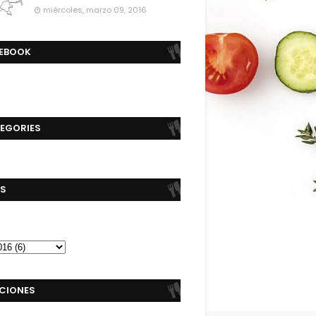
miércoles, marzo 09, 2016
EBOOK
EGORIES
S
CIONES