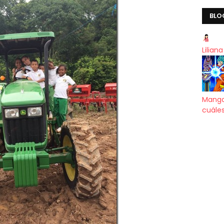
BLO
Lilian
Manga
cuáles