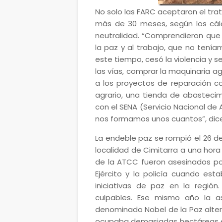
No solo las FARC aceptaron el trato
más de 30 meses, según los cálc
neutralidad. “Comprendieron que 
la paz y al trabajo, que no teníam
este tiempo, cesó la violencia y 
las vías, comprar la maquinaria a
a los proyectos de reparación co
agrario, una tienda de abastecim
con el SENA (Servicio Nacional de 
nos formamos unos cuantos”, dice
La endeble paz se rompió el 26 de
localidad de Cimitarra a una hora d
de la ATCC fueron asesinados por
Ejército y la policía cuando est
iniciativas de paz en la región
culpables. Ese mismo año la aso
denominado Nobel de la Paz altern
ocupaba demasiadas hectáreas en 