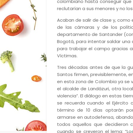
colombiano hasta conseguir que f
reclutarían a sus menores y no los
Acaban de salir de clase y, como 
de las cámaras y de los políti
departamento de Santander (con 3
Bogotá, para intentar saldar una
para trabajar el campo gracias a
Víctimas.
Tres décadas antes de que la gue
Santos firmen, previsiblemente, en
en esta zona de Colombia ya se viv
el alcalde de Landázuri, otra loca
violencia”. El diálogo en estas tie
se recuerda cuando el Ejército c
término de 10 días optarán por
armarse en autodefensa, abandonar
todos aquellos que decidieron co
cuando se creyeron el lema: “Lo