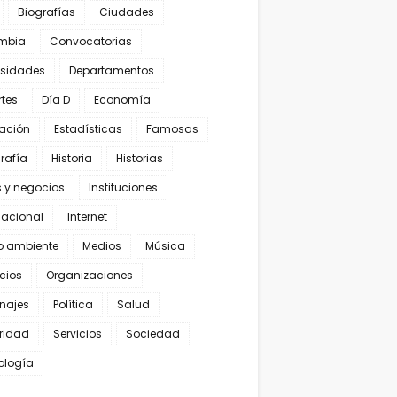
Biografías
Ciudades
mbia
Convocatorias
osidades
Departamentos
rtes
Día D
Economía
ación
Estadísticas
Famosas
rafía
Historia
Historias
s y negocios
Instituciones
nacional
Internet
o ambiente
Medios
Música
cios
Organizaciones
najes
Política
Salud
ridad
Servicios
Sociedad
ología