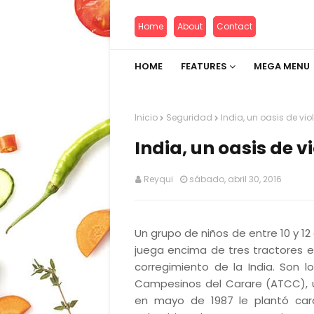
Home
About
Contact
HOME
FEATURES
MEGA MENU
Inicio
Seguridad
India, un oasis de vi
India, un oasis de 
Reyqui
sábado, abril 30, 2016
Un grupo de niños de entre 10 y 12
juega encima de tres tractores en
corregimiento de la India. Son 
Campesinos del Carare (ATCC), 
en mayo de 1987 le plantó cara 