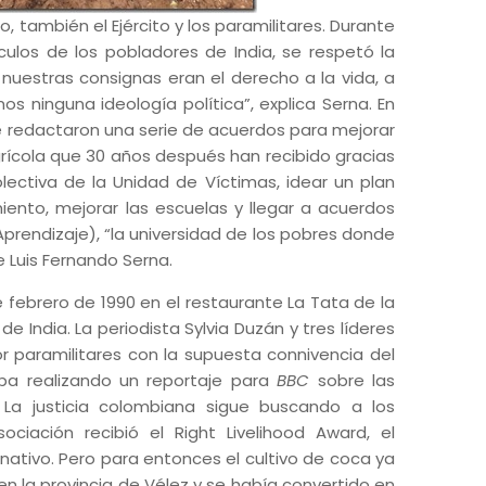
, también el Ejército y los paramilitares. Durante
ulos de los pobladores de India, se respetó la
nuestras consignas eran el derecho a la vida, a
os ninguna ideología política”, explica Serna. En
se redactaron una serie de acuerdos para mejorar
grícola que 30 años después han recibido gracias
lectiva de la Unidad de Víctimas, idear un plan
iento, mejorar las escuelas y llegar a acuerdos
Aprendizaje), “la universidad de los pobres donde
 Luis Fernando Serna.
 febrero de 1990 en el restaurante La Tata de la
e India. La periodista Sylvia Duzán y tres líderes
 paramilitares con la supuesta connivencia del
aba realizando un reportaje para
BBC
sobre las
. La justicia colombiana sigue buscando a los
ciación recibió el Right Livelihood Award, el
ativo. Pero para entonces el cultivo de coca ya
la provincia de Vélez y se había convertido en