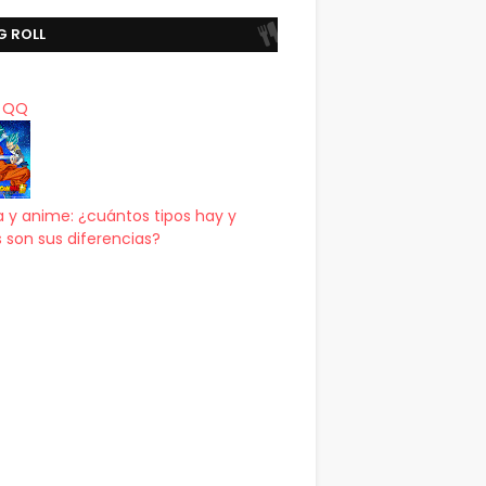
G ROLL
a QQ
 y anime: ¿cuántos tipos hay y
 son sus diferencias?