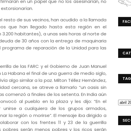
irmaran en un papel que no los asesinarían, no
 extorsionarían.
el resto de sus vecinos, han acudido a la llamada
FAC
cos que han llegado hasta esta región en el
.200 habitantes), a unas seis horas al norte de
 deuda de 30 años con la entrega de maquinaria
l programa de reparación de la Unidad para las
CAT
rrilla de las FARC y el Gobierno de Juan Manuel
 La Habana el final de una guerra de medio siglo,
TAG
ía algo similar a la paz. Milton Téllez Hernández,
lidad cercana, se atreve a llamarlo “un oasis sin
rras comenzó a finales de los setenta. En India aún
onvocó al pueblo en la plaza y les dijo: “En el
 unirse a cualquiera de los grupos armados,
 la región o morirse”. El mensaje iba dirigido a
SEC
laborar con los frentes 11 y 23 de la guerrilla
s pobres serán menos pobres y los ricos serán